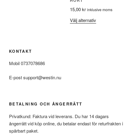
HÖRT
väljas
har
15,00
kr
på
inklusive moms
flera
produktsidan
varianter.
Den
Välj alternativ
De
här
olika
produkten
alternativen
har
kan
flera
KONTAKT
väljas
varianter.
på
De
Mobil 0737078686
produktsidan
olika
E-post support@westin.nu
alternativen
kan
väljas
på
BETALNING OCH ÅNGERRÄTT
produktsidan
Privatkund: Faktura vid leverans. Du har 14 dagars
ångerrätt vid köp online, du betalar endast för returfrakten i
spårbart paket.