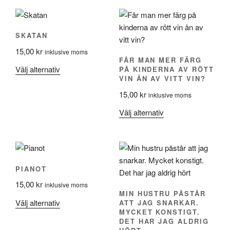
SKATAN
15,00
kr
inklusive moms
FÅR MAN MER FÄRG
Den
Välj alternativ
PÅ KINDERNA AV RÖTT
VIN ÄN AV VITT VIN?
här
produkten
15,00
kr
inklusive moms
har
Den
Välj alternativ
flera
här
varianter.
produkten
De
har
olika
flera
alternativen
PIANOT
varianter.
kan
15,00
kr
De
inklusive moms
väljas
MIN HUSTRU PÅSTÅR
olika
Den
Välj alternativ
ATT JAG SNARKAR.
på
alternativen
MYCKET KONSTIGT.
här
produktsidan
DET HAR JAG ALDRIG
kan
produkten