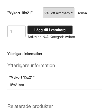
"Vykort 15x21"
Rensa
Ljusa
Lägg till i varukorg
idéer
Artikelnr:
N/A
Kategori:
Vykort
är
Osläckbara
mängd
Ytterligare information
Ytterligare information
"Vykort 15x21"
15x21cm
Relaterade produkter