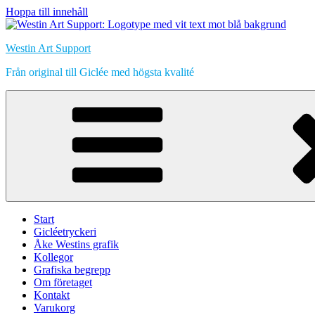
Hoppa till innehåll
Westin Art Support
Från original till Giclée med högsta kvalité
Start
Gicléetryckeri
Åke Westins grafik
Kollegor
Grafiska begrepp
Om företaget
Kontakt
Varukorg