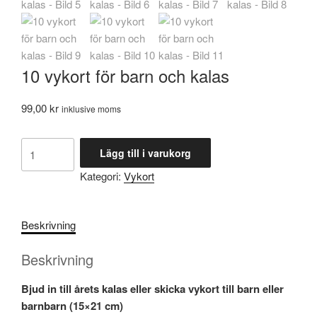
10 vykort för barn och kalas
99,00
kr
inklusive moms
10
Lägg till i varukorg
vykort
Kategori:
Vykort
för
barn
och
Beskrivning
kalas
mängd
Beskrivning
Bjud in till årets kalas eller skicka vykort till barn eller
barnbarn (15×21 cm)