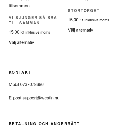
flera
flera
STORTORGET
varianter.
varianter.
VI SJUNGER SÅ BRA
15,00
kr
De
De
inklusive moms
TILLSAMMAN
olika
olika
Den
Välj alternativ
15,00
kr
inklusive moms
alternativen
alternativen
här
kan
kan
Den
Välj alternativ
produkten
väljas
väljas
här
har
på
på
produkten
flera
produktsidan
produktsidan
har
varianter.
flera
De
KONTAKT
varianter.
olika
De
Mobil 0737078686
alternativen
olika
kan
E-post support@westin.nu
alternativen
väljas
kan
på
väljas
produktsidan
på
BETALNING OCH ÅNGERRÄTT
produktsidan