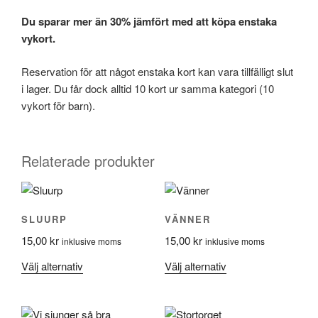
Du sparar mer än 30% jämfört med att köpa enstaka
vykort.
Reservation för att något enstaka kort kan vara tillfälligt slut
i lager. Du får dock alltid 10 kort ur samma kategori (10
vykort för barn).
Relaterade produkter
SLUURP
VÄNNER
15,00
kr
15,00
kr
inklusive moms
inklusive moms
Den
Den
Välj alternativ
Välj alternativ
här
här
produkten
produkten
har
har