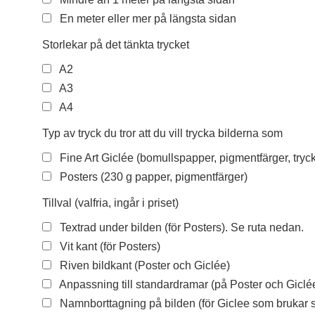
En meter eller mer på längsta sidan
Storlekar på det tänkta trycket
A2
A3
A4
Typ av tryck du tror att du vill trycka bilderna som
Fine Art Giclée (bomullspapper, pigmentfärger, try
Posters (230 g papper, pigmentfärger)
Tillval (valfria, ingår i priset)
Textrad under bilden (för Posters). Se ruta nedan.
Vit kant (för Posters)
Riven bildkant (Poster och Giclée)
Anpassning till standardramar (på Poster och Giclée,
Namnborttagning på bilden (för Giclee som brukar s