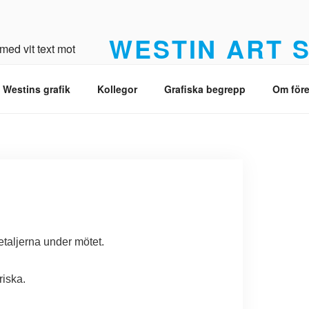
WESTIN ART 
Från original till Giclée med högsta kvalit
 Westins grafik
Kollegor
Grafiska begrepp
Om före
detaljerna under mötet.
oriska.