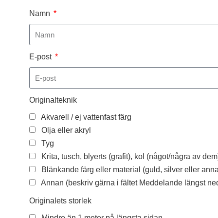
Namn
E-post
Originalteknik
Akvarell / ej vattenfast färg
Olja eller akryl
Tyg
Krita, tusch, blyerts (grafit), kol (något/några av dem
Blänkande färg eller material (guld, silver eller anna
Annan (beskriv gärna i fältet Meddelande längst ne
Originalets storlek
Mindre än 1 meter på längsta sidan