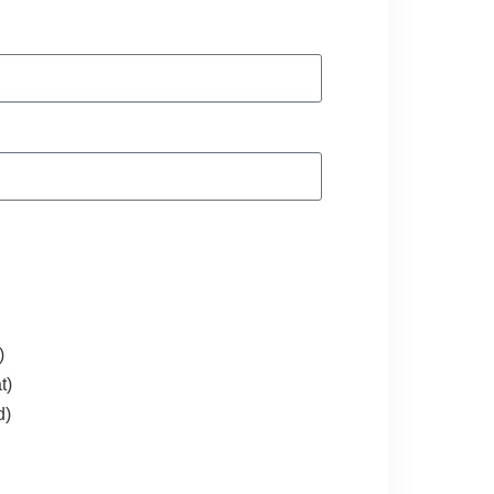
)
t)
d)