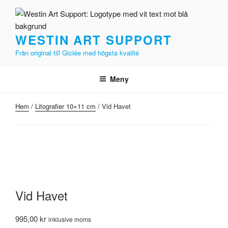
Hoppa
till
innehåll
WESTIN ART SUPPORT
Från original till Giclée med högsta kvalité
Meny
Hem
/
Litografier 10×11 cm
/ Vid Havet
Vid Havet
995,00
kr
inklusive moms