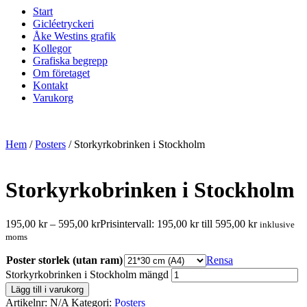
Start
Gicléetryckeri
Åke Westins grafik
Kollegor
Grafiska begrepp
Om företaget
Kontakt
Varukorg
Hem
/
Posters
/ Storkyrkobrinken i Stockholm
Storkyrkobrinken i Stockholm
195,00
kr
–
595,00
kr
Prisintervall: 195,00 kr till 595,00 kr
inklusive
moms
Poster storlek (utan ram)
Rensa
Storkyrkobrinken i Stockholm mängd
Lägg till i varukorg
Artikelnr:
N/A
Kategori:
Posters