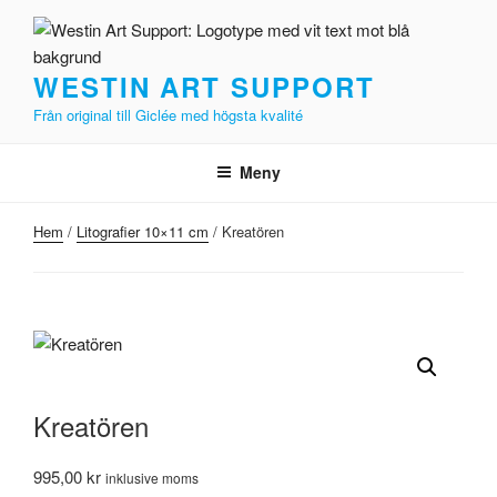
Hoppa
till
innehåll
WESTIN ART SUPPORT
Från original till Giclée med högsta kvalité
Meny
Hem
/
Litografier 10×11 cm
/ Kreatören
Kreatören
995,00
kr
inklusive moms