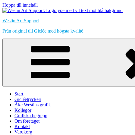
Hoppa till innehåll
Westin Art Support
Från original till Giclée med högsta kvalité
Start
Gicléetryckeri
Åke Westins grafik
Kollegor
Grafiska begrepp
Om företaget
Kontakt
Varukorg