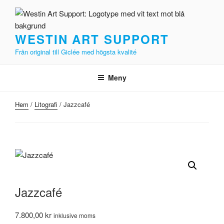
Hoppa
till
innehåll
WESTIN ART SUPPORT
Från original till Giclée med högsta kvalité
Meny
Hem
/
Litografi
/ Jazzcafé
Jazzcafé
7.800,00
kr
inklusive moms