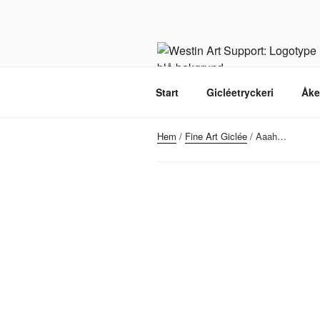
Hoppa
till
innehåll
Start
Gicléetryckeri
Åke
Hem
/
Fine Art Giclée
/ Aaah…