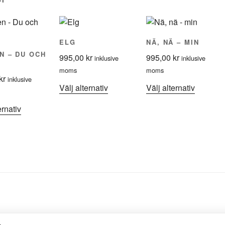
ELG
NÄ, NÄ – MIN
N – DU OCH
995,00
kr
995,00
kr
inklusive
inklusive
moms
moms
kr
inklusive
Den
Den
Välj alternativ
Välj alternativ
här
här
Den
ernativ
produkten
produkt
här
har
har
produkten
flera
flera
har
varianter.
varianter
flera
De
De
varianter.
olika
olika
De
alternativen
alternat
olika
kan
kan
alternativen
väljas
väljas
kan
på
på