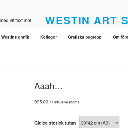
WESTIN ART 
Från original till Giclée med högsta kvalit
 Westins grafik
Kollegor
Grafiska begrepp
Om före
Aaah…
995,00
kr
inklusive moms
Giclée storlek (utan