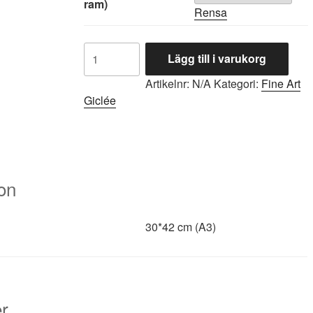
ram)
Rensa
Aaah...
Lägg till i varukorg
mängd
Artikelnr:
N/A
Kategori:
Fine Art
Giclée
ion
30*42 cm (A3)
r