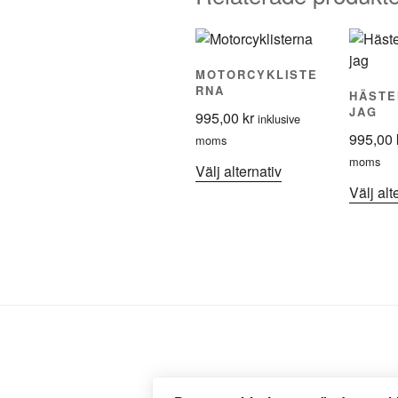
MOTORCYKLISTE
RNA
HÄSTE
JAG
995,00
kr
inklusive
995,00
moms
moms
Den
Välj alternativ
här
Välj alt
produkten
har
flera
varianter.
De
olika
alternativen
kan
väljas