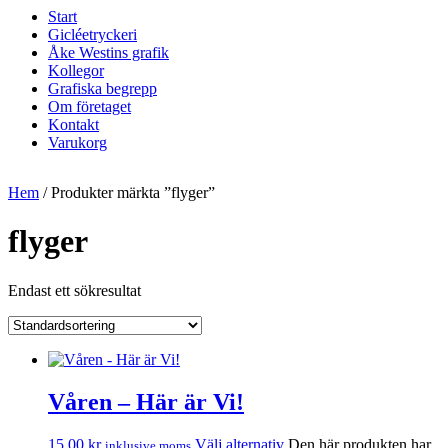
Start
Gicléetryckeri
Åke Westins grafik
Kollegor
Grafiska begrepp
Om företaget
Kontakt
Varukorg
Hem
/ Produkter märkta ”flyger”
flyger
Endast ett sökresultat
Våren – Här är Vi!
15,00
kr
Välj alternativ
Den här produkten har
inklusive moms