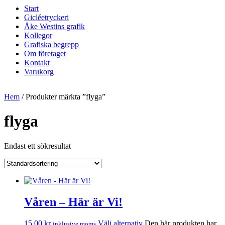
Start
Gicléetryckeri
Åke Westins grafik
Kollegor
Grafiska begrepp
Om företaget
Kontakt
Varukorg
Hem
/ Produkter märkta ”flyga”
flyga
Endast ett sökresultat
Våren – Här är Vi!
15,00
kr
Välj alternativ
Den här produkten har
inklusive moms