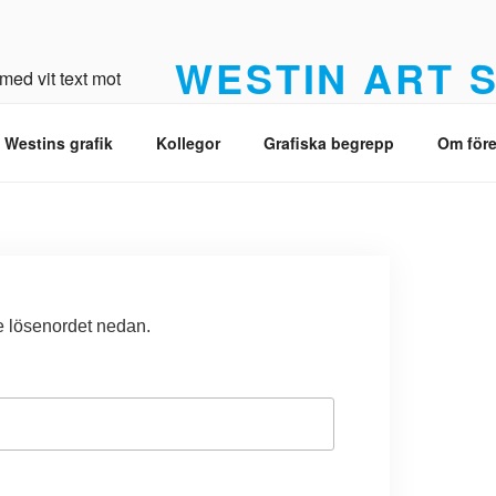
WESTIN ART 
Från original till Giclée med högsta kvalit
 Westins grafik
Kollegor
Grafiska begrepp
Om före
ge lösenordet nedan.