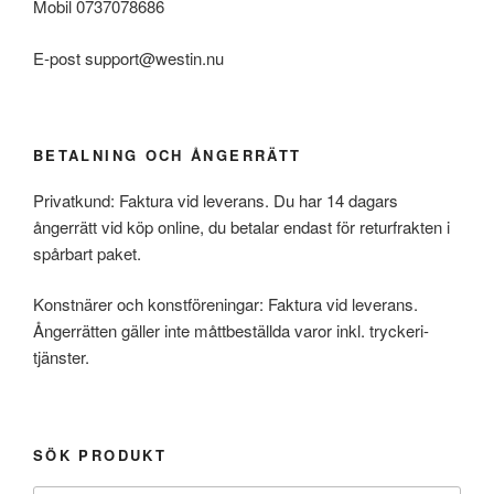
De
De
Mobil 0737078686
olika
olika
E-post support@westin.nu
alternativen
alternativen
kan
kan
väljas
väljas
på
på
BETALNING OCH ÅNGERRÄTT
produktsidan
produktsidan
Privatkund: Faktura vid leverans. Du har 14 dagars
ångerrätt vid köp online, du betalar endast för returfrakten i
spårbart paket.
Konstnärer och konstföreningar: Faktura vid leverans.
Ångerrätten gäller inte måttbeställda varor inkl. tryckeri-
tjänster.
SÖK PRODUKT