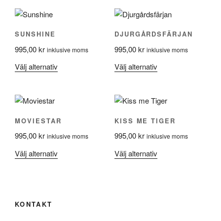
SUNSHINE
DJURGÅRDSFÄRJAN
995,00
kr
995,00
kr
inklusive moms
inklusive moms
Den
Den
Välj alternativ
Välj alternativ
här
här
produkten
produkten
har
har
flera
flera
MOVIESTAR
KISS ME TIGER
varianter.
varianter.
995,00
kr
995,00
kr
De
De
inklusive moms
inklusive moms
olika
olika
Den
Den
Välj alternativ
Välj alternativ
alternativen
alternativen
här
här
kan
kan
produkten
produkten
väljas
väljas
har
har
på
på
flera
flera
KONTAKT
produktsidan
produktsidan
varianter.
varianter.