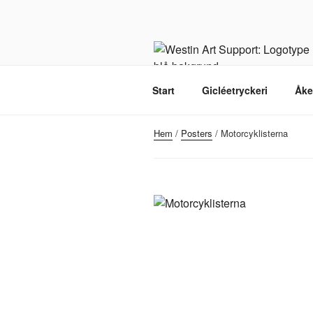
Hoppa
till
innehåll
Start
Gicléetryckeri
Åke
Hem
/
Posters
/ Motorcyklisterna