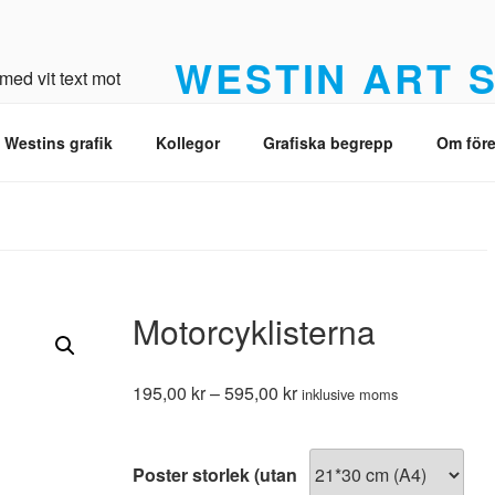
WESTIN ART 
Från original till Giclée med högsta kvalit
 Westins grafik
Kollegor
Grafiska begrepp
Om före
Motorcyklisterna
Prisintervall:
195,00
kr
–
595,00
kr
inklusive moms
195,00 kr
till
595,00 kr
Poster storlek (utan