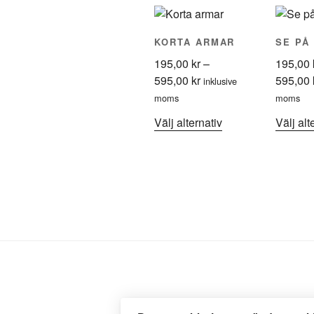
KORTA ARMAR
SE PÅ
195,00
kr
–
195,00
Prisintervall:
595,00
kr
595,00
inklusive
195,00 kr
moms
moms
till
Den
Välj alternativ
Välj alt
595,00 kr
här
produkten
har
flera
varianter.
De
olika
alternativen
kan
väljas
på