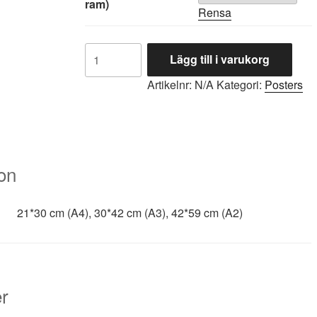
ram)
Rensa
Motorcyklisterna
Lägg till i varukorg
mängd
Artikelnr:
N/A
Kategori:
Posters
ion
21*30 cm (A4), 30*42 cm (A3), 42*59 cm (A2)
r